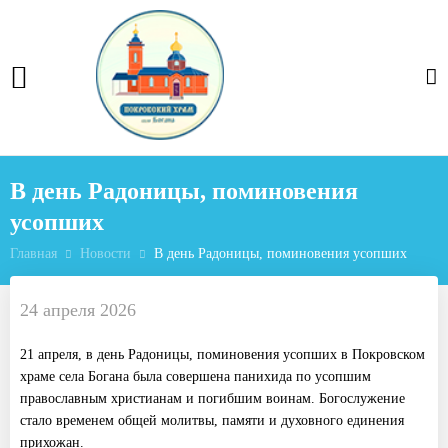
В день Радоницы, поминовения
усопших
Главная
Новости
В день Радоницы, поминовения усопших
24 апреля 2026
21 апреля, в день Радоницы, поминовения усопших в Покровском
храме села Богана была совершена панихида по усопшим
православным христианам и погибшим воинам. Богослужение
стало временем общей молитвы, памяти и духовного единения
прихожан.